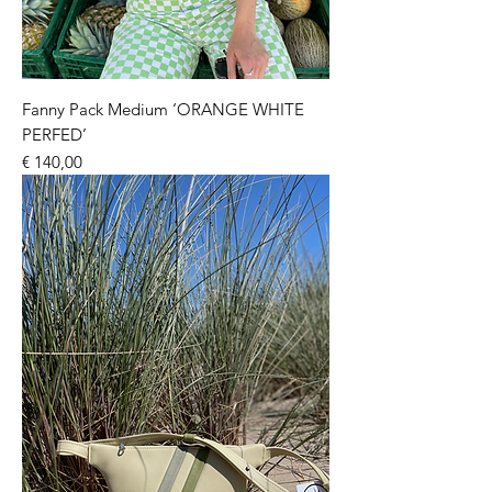
Fanny Pack Medium ‘ORANGE WHITE
PERFED’
Prijs
€ 140,00