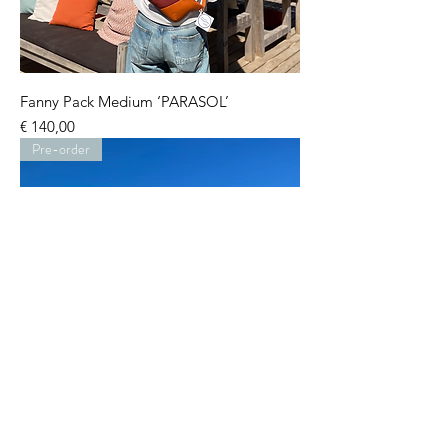
Fanny Pack Medium ‘PARASOL’
Prijs
€ 140,00
Pre-order